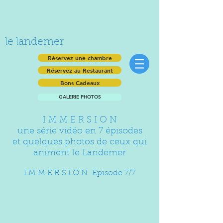
le landemer
Réservez une chambre
Réservez au Restaurant
Bons Cadeaux
GALERIE PHOTOS
I M M E R S I O N
une série vidéo en 7 épisodes
et quelques photos de ceux qui
animent le Landemer
I M M E R S I O N Episode 7/7