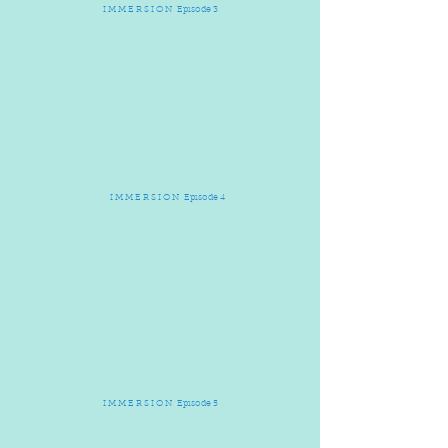
I M M E R S I O N Episode 3
I M M E R S I O N Episode 4
I M M E R S I O N Episode 5