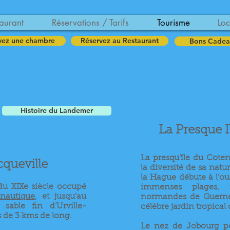
aurant
Réservations / Tarifs
Tourisme
Loc
vez une chambre
Réservez au Restaurant
Bons Cadea
Histoire du Landemer
La Presque I
La presqu’île du Coten
cqueville
la diversité de sa natu
la Hague débute à l’ou
 du XIXe siècle occupé
immenses plages, 
nautique
, et jusqu’au
normandes de Guerne
sable fin d’Urville-
célèbre jardin tropical 
s de 3 kms de long.
Le nez de Jobourg poi