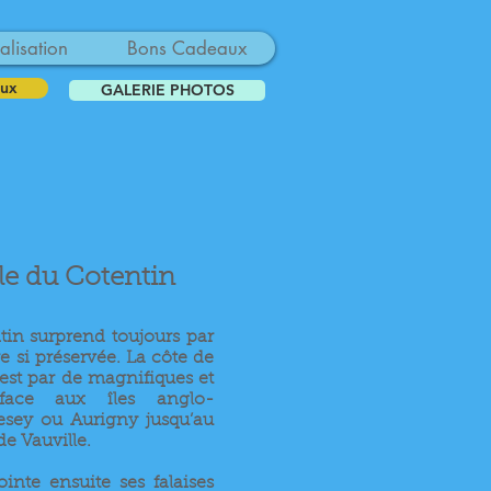
alisation
Bons Cadeaux
ux
GALERIE PHOTOS
le du Cotentin
tin surprend toujours par
re si préservée. La côte de
est par de magnifiques et
face aux îles anglo-
sey ou Aurigny jusqu’au
de Vauville.
nte ensuite ses falaises