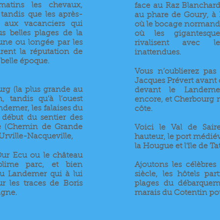
matins les chevaux,
face au Raz Blanchard 
, tandis que les après-
au phare de Goury, à 
s aux vacanciers qui
où le bocage normand 
us belles plages de la
où les gigantesque
une ou longée par les
rivalisent avec l
irent la réputation de
inattendues.
a belle époque.
Vous n’oublierez pas
Jacques Prévert avant 
urg (la plus grande au
devant le Landemer
, tandis qu’à l’ouest
encore, et Cherbourg
ndemer, les falaises du
côte.
ébut du sentier des
e (Chemin de Grande
Voici le Val de Sair
rville-Nacqueville,
hauteur, le port médiév
la Hougue et l’île de Ta
Dur Ecu ou le château
blime parc, et bien
Ajoutons les célèbre
du Landemer qui à lui
siècle, les hôtels par
sur les traces de Boris
plages du débarqueme
agne.
marais du Cotentin pour