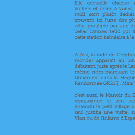
Elle accueille chaque 
voiliers et chars à voiles
midi sont plutôt dédié
trouvent ici l’une des pl
côte, protégée par une d
belles bâtisses 1900 qui f
cette station balnéaire à l
A l’est, la rade de Cherbo
monde) apparaît au loin
débutent, juste après le La
même nom marquant le d
Douaniers dans la Hagu
Randonnée GR223). Mais U
c’est aussi le Manoir du 
renaissance et son su
entendu le petit village 
seul justifie une visite, 
Vian ou de l’infante d’Esp