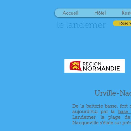
Accueil
Hôtel
Rest
Réser
le landemer
Urville-Na
De la batterie basse, fort
aujourd’hui par la
base 
Landemer, la plage de 
Nacqueville s’étale sur prè