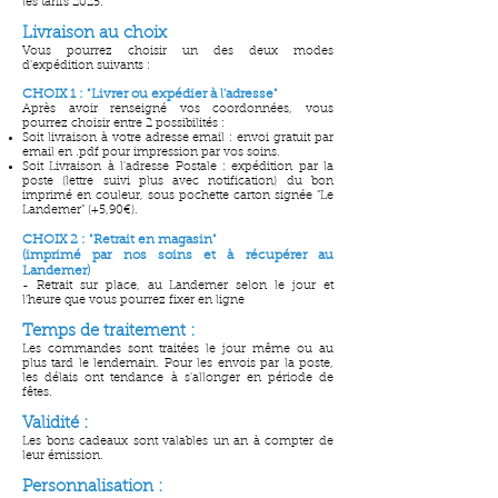
les tarifs 2025.
Livraison au choix
Vous pourrez choisir un des deux m
odes
d'expédition suivants :
CHOIX 1 : "Livrer ou expédier à l'adresse"
Après avoir renseigné vos coordonnées, vous
pourrez choisir entre 2 possibilités :
Soit livraison à votre adresse email : envoi gratuit par
email en .pdf pour impression par vos soins.
Soit Livraison à l'adresse Postale :
expédition par la
poste (lettre suivi plus avec notification) du bon
imprimé en couleur, sous pochette carton signée "Le
Landemer" (+5,90€).
CHOIX 2 : "Retrait en magasin"
(imprimé par nos soins et à récupérer au
Landemer)
- Re
trait sur place, au Landemer selon le jour et
l'heure que vous pourrez fixer en ligne
Temps de traitement :
Les commandes sont traitées le jour même ou au
plus tard le lendemain. Pour les envois par la poste,
les délais ont tendance à s'allonger en période de
fêtes.
Validité :
Les bons cadeaux sont valables un an à compter de
leur émission.
Personnalisation :