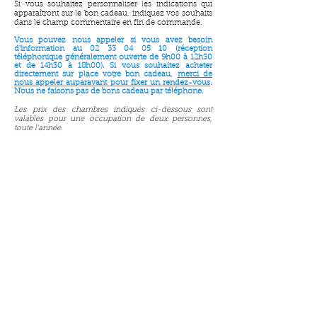
Si vous souhaitez personnaliser les indications qui
apparaîtront sur le bon cadeau, indiquez vos souhaits
dans le champ commentaire en fin de commande.
Vous pouvez nous appeler si vous avez besoin
d'information au
02 33 04 05 10
(réception
télépho
nique généralement ouverte de 9h00 à 12h30
et de 14h30 à 18h00). Si vous souhaitez acheter
directement sur place votre bon cadeau,
merci de
nous appeler auparavant pour fixer un rendez-vous
.
Nous ne
faisons pas de bons cadeau par téléphone.
Les prix des chambres indiqués ci-dessous sont
valables pour une occupation de deux personnes,
toute l'année.
Retour au catalogue